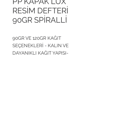
PP KAPAK LUX
RESİM DEFTERİ
90GR SPİRALLİ
90GR VE 120GR KAĞIT
SEÇENEKLERİ - KALIN VE
DAYANIKLI KAĞIT YAPISI-
YÜKSEK KAĞIT KALİTESİYLE
PARLAK VE CANLI RENKLER
SAĞLAR - 1.KALİTE PP KAPAK -
Yukarı Çık
SPİRALLİ - 25 YAPRAK
ADRES
TELEFON
0542 202 52 37
Abdurrahmangazi Mahallesi
0850 215 14 02
Külliye Caddesi No: 16
0850 241 11 86
Sancaktepe, İstanbul
Türkiye
E-POSTA
s
atis@livadisticaret.com