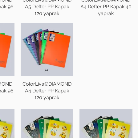
pak 96
A5 Defter PP Kapak
A4 Defter PP Kapak 40
120 yaprak
yaprak
AMOND
ColorLiva®DIAMOND
pak 96
A4 Defter PP Kapak
120 yaprak