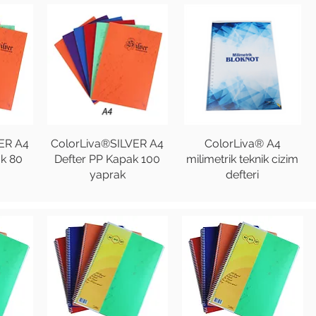
ER A4
ColorLiva®SILVER A4
ColorLiva® A4
ak 80
Defter PP Kapak 100
milimetrik teknik cizim
yaprak
defteri