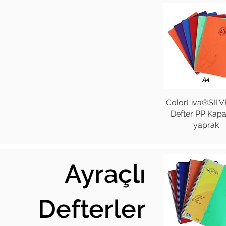
ColorLiva®SILV
Defter PP Kap
yaprak
Ayraçlı
Defterler