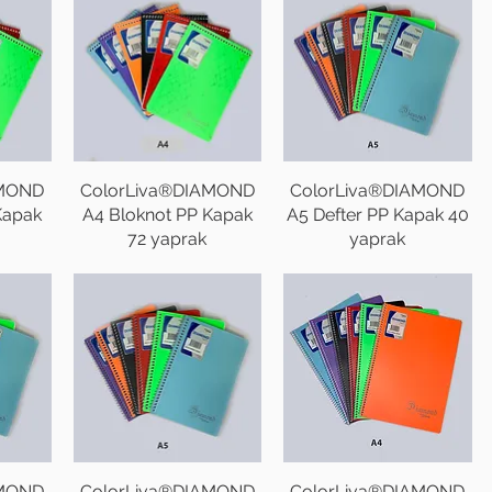
AMOND
ColorLiva®DIAMOND
ColorLiva®DIAMOND
Kapak
A4 Bloknot PP Kapak
A5 Defter PP Kapak 40
72 yaprak
yaprak
AMOND
ColorLiva®DIAMOND
ColorLiva®DIAMOND