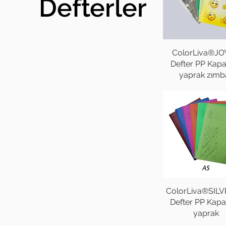
Defterler
ColorLiva®JO
Defter PP Kap
yaprak zımba
ColorLiva®SILV
Defter PP Kap
yaprak