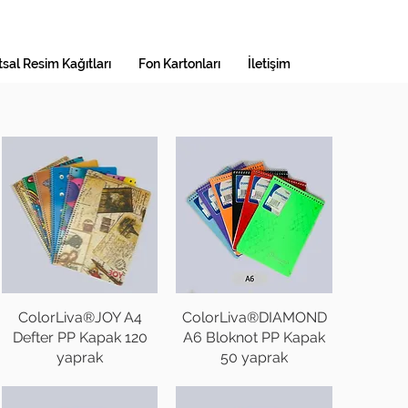
sal Resim Kağıtları
Fon Kartonları
İletişim
ColorLiva®JOY A4
ColorLiva®DIAMOND
Defter PP Kapak 120
A6 Bloknot PP Kapak
yaprak
50 yaprak