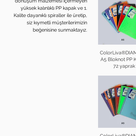
dönüşüm malzemesi içermeyen
yüksek kalınlıklı PP kapak ve 1.
Kalite dayanıklı spiraller ile üretip,
siz kıymetli müşterilerimizin
beğenisine sunmaktayız.
ColorLiva®DI
A5 Bloknot PP 
72 yaprak
ColorLiva®DI