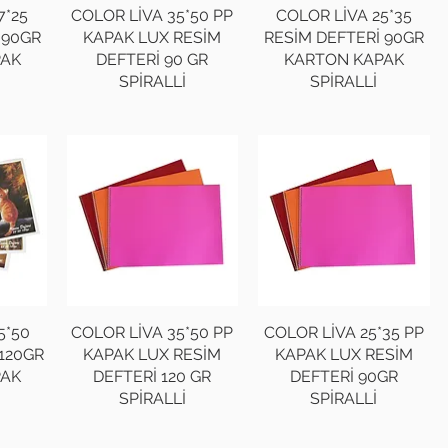
7*25
COLOR LİVA 35*50 PP
COLOR LİVA 25*35
 90GR
KAPAK LUX RESİM
RESİM DEFTERİ 90GR
PAK
DEFTERİ 90 GR
KARTON KAPAK
SPİRALLİ
SPİRALLİ
5*50
COLOR LİVA 35*50 PP
COLOR LİVA 25*35 PP
 120GR
KAPAK LUX RESİM
KAPAK LUX RESİM
PAK
DEFTERİ 120 GR
DEFTERİ 90GR
SPİRALLİ
SPİRALLİ