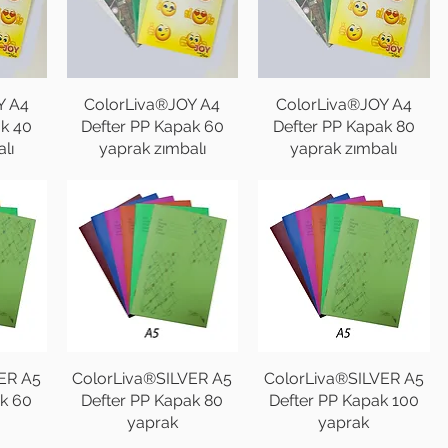
Y A4
ColorLiva®JOY A4
ColorLiva®JOY A4
ak 40
Defter PP Kapak 60
Defter PP Kapak 80
lı
yaprak zımbalı
yaprak zımbalı
ER A5
ColorLiva®SILVER A5
ColorLiva®SILVER A5
ak 60
Defter PP Kapak 80
Defter PP Kapak 100
yaprak
yaprak