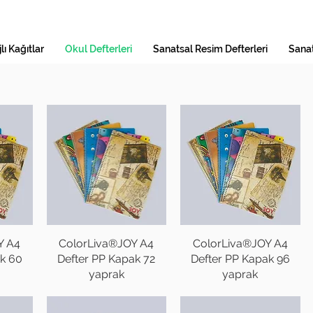
lı Kağıtlar
Okul Defterleri
Sanatsal Resim Defterleri
Sanat
Y A4
ColorLiva®JOY A4
ColorLiva®JOY A4
ak 60
Defter PP Kapak 72
Defter PP Kapak 96
yaprak
yaprak