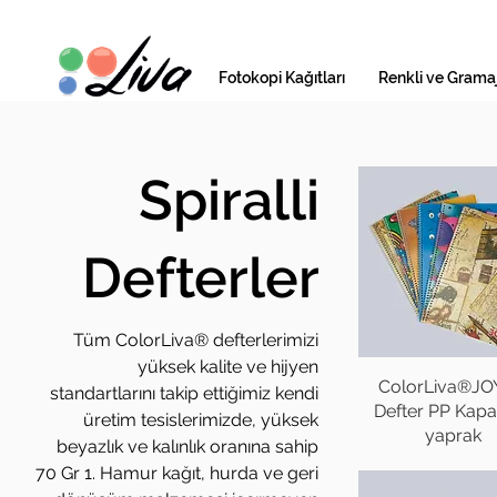
Fotokopi Kağıtları
Renkli ve Gramaj
Spiralli
Defterler
Tüm ColorLiva® defterlerimizi
yüksek kalite ve hijyen
ColorLiva®JO
standartlarını takip ettiğimiz kendi
Defter PP Kap
üretim tesislerimizde, yüksek
yaprak
beyazlık ve kalınlık oranına sahip
70 Gr 1. Hamur kağıt, hurda ve geri