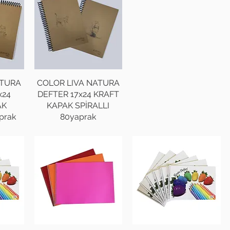
ATURA
COLOR LIVA NATURA
x24
DEFTER 17x24 KRAFT
AK
KAPAK SPİRALLI
prak
80yaprak