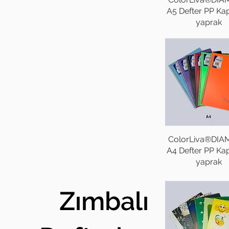
A5 Defter PP Ka
yaprak
ColorLiva®DI
A4 Defter PP Ka
yaprak
Zımbalı