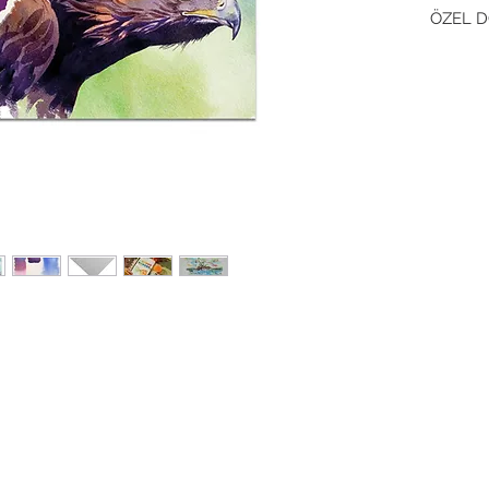
ÖZEL 
BOYA/G
PARMA
YÜKSE