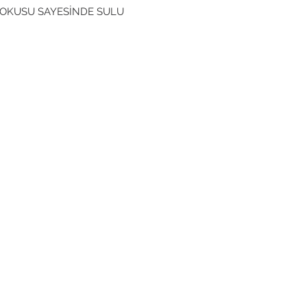
DOKUSU SAYESİNDE SULU
UAJ/AKRİLİK/YAĞLI BOYA VE
K BOYA TEKNİKLERİNDE
K PERFORMANS