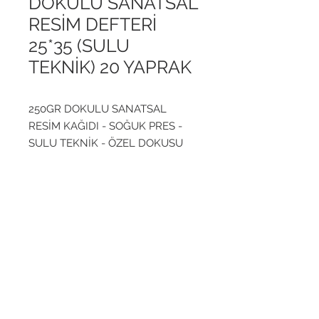
DOKULU SANATSAL
RESİM DEFTERİ
25*35 (SULU
TEKNİK) 20 YAPRAK
250GR DOKULU SANATSAL
RESİM KAĞIDI - SOĞUK PRES -
SULU TEKNİK - ÖZEL DOKUSU
SAYESİNDE SULU
BOYA/GUAJ/AKRİLİK/YAĞLI
BOYA VE PARMAK BOYA
Yukarı Çık
TEKNİKLERİNDE
ADRES
TELEFON
0542 202 52 37
Abdurrahmangazi Mahallesi
0850 215 14 02
Külliye Caddesi No: 16
0850 241 11 86
Sancaktepe, İstanbul
Türkiye
E-POSTA
s
atis@livadisticaret.com